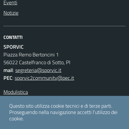
Eventi
Notizie
CONTATTI
SPORVIC
Piazza Remo Bertoncini 1
56022 Castelfranco di Sotto, PI
mail
:
segreteria@sporvic.it
PEC
:
sporvic2community@pec.it
Modulistica
Privacy & Cookies
Questo sito utilizza cookie tecnici e di terze parti.
Proseguendo nella navigazione accetti l'utilizzo dei
cookie.
Accesso redattori