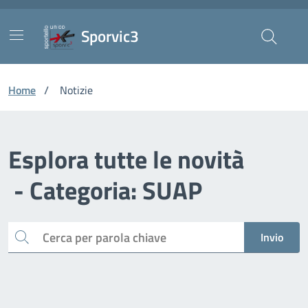
Vai ai contenuti
Vai al footer
Skip to Main Content
Sporvic3
Home
/
Notizie
Esplora tutte le novità
- Categoria: SUAP
Cerca
Invio