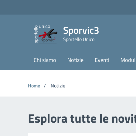
Vai ai contenuti
Vai al footer
Skip to Main Content
Sporvic3
Sportello Unico
Chi siamo
Notizie
Eventi
Moduli
Home
/
Notizie
Esplora tutte le novi