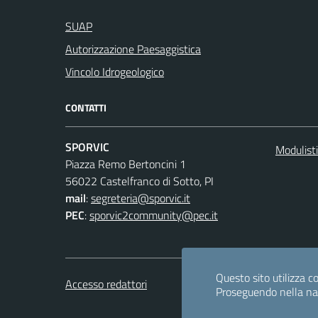
SUAP
Autorizzazione Paesaggistica
Vincolo Idrogeologico
CONTATTI
SPORVIC
Modulist
Piazza Remo Bertoncini 1
56022 Castelfranco di Sotto, PI
mail
:
segreteria@sporvic.it
PEC
:
sporvic2community@pec.it
Questo sito utilizza co
Accesso redattori
Proseguendo nella navi