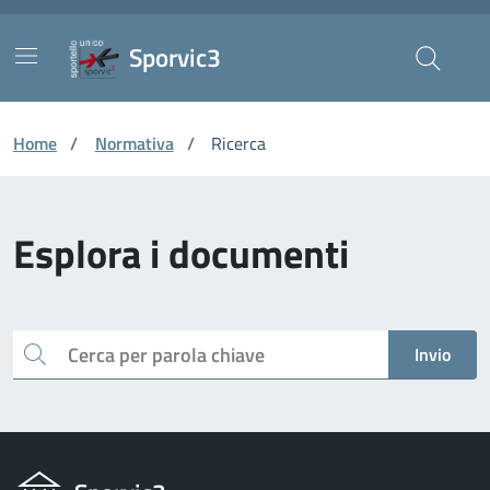
Vai ai contenuti
Vai al footer
Skip to Main Content
Sporvic3
Home
/
Normativa
/
Ricerca
Esplora i documenti
Cerca
Invio