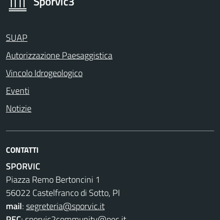
Sporvic3
SUAP
Autorizzazione Paesaggistica
Vincolo Idrogeologico
Eventi
Notizie
CONTATTI
SPORVIC
Piazza Remo Bertoncini 1
56022 Castelfranco di Sotto, PI
mail
:
segreteria@sporvic.it
PEC
:
sporvic2community@pec.it