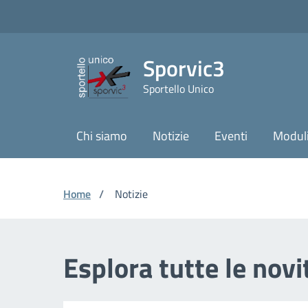
Vai ai contenuti
Vai al footer
Skip to Main Content
Sporvic3
Sportello Unico
Chi siamo
Notizie
Eventi
Moduli
Home
/
Notizie
Esplora tutte le nov