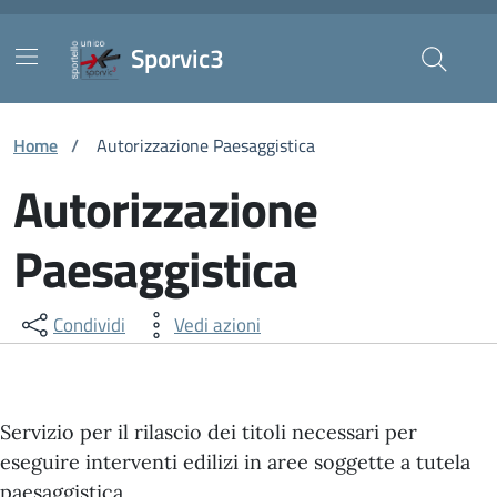
Vai ai contenuti
Vai al footer
Skip to Main Content
Sporvic3
Home
/
Autorizzazione Paesaggistica
Autorizzazione
Paesaggistica
Condividi
Vedi azioni
Servizio per il rilascio dei titoli necessari per
eseguire interventi edilizi in aree soggette a tutela
paesaggistica.