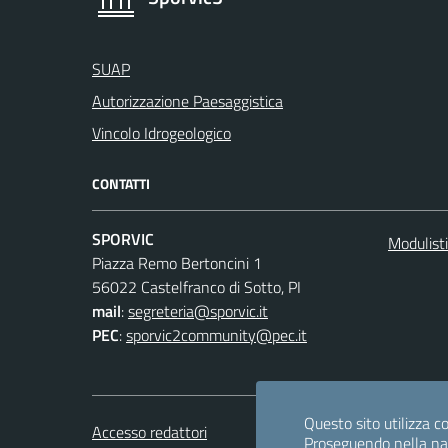
SUAP
Autorizzazione Paesaggistica
Vincolo Idrogeologico
CONTATTI
SPORVIC
Modulist
Piazza Remo Bertoncini 1
56022 Castelfranco di Sotto, PI
mail
:
segreteria@sporvic.it
PEC
:
sporvic2community@pec.it
Questo sito utilizza co
Accesso redattori
Proseguendo nella navi