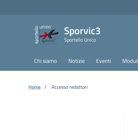
Vai ai contenuti
Vai al footer
Skip to Main Content
Sporvic3
Sportello Unico
Chi siamo
Notizie
Eventi
Moduli
Home
/
Accesso redattori