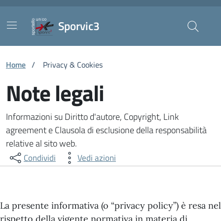
Vai ai contenuti
Vai al footer
Skip to Main Content
Sporvic3
Home
/
Privacy & Cookies
Note legali
Informazioni su Diritto d'autore, Copyright, Link
agreement e Clausola di esclusione della responsabilità
relative al sito web.
Condividi
Vedi azioni
La presente informativa (o “privacy policy”) è resa nel
rispetto della vigente normativa in materia di