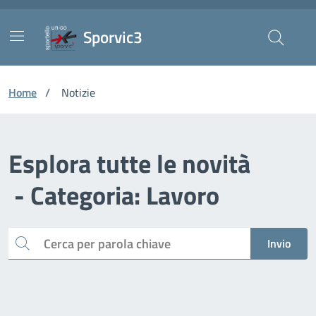
Vai ai contenuti
Vai al footer
Skip to Main Content
Sporvic3
Home
/
Notizie
Esplora tutte le novità
- Categoria: Lavoro
Cerca
Invio