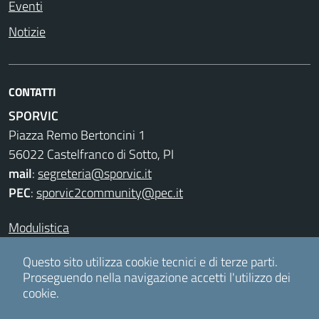
Eventi
Notizie
CONTATTI
SPORVIC
Piazza Remo Bertoncini 1
56022 Castelfranco di Sotto, PI
mail
:
segreteria@sporvic.it
PEC
:
sporvic2community@pec.it
Modulistica
Privacy & Cookies
Questo sito utilizza cookie tecnici e di terze parti.
Proseguendo nella navigazione accetti l'utilizzo dei
cookie.
Accesso redattori