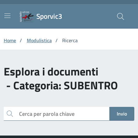
Vai ai contenuti
Vai al footer
Skip to Main Content
Sporvic3
Home
/
Modulistica
/
Ricerca
Esplora i documenti
- Categoria: SUBENTRO
Cerca
Invio